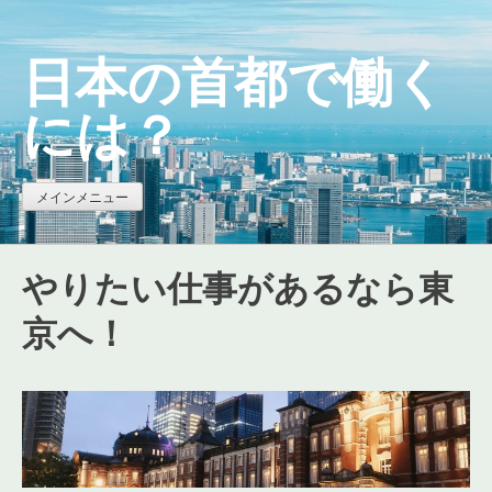
コ
ン
日本の首都で働く
テ
ン
には？
ツ
へ
ス
メインメニュー
キ
ッ
やりたい仕事があるなら東
プ
京へ！